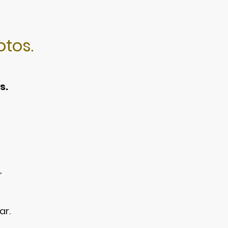
otos.
s.
,
ar.