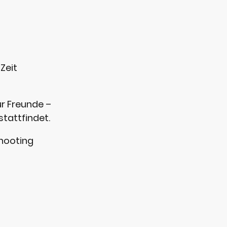
Zeit
ür Freunde –
tattfindet.
Shooting